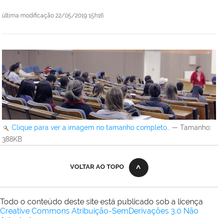
última modificação
22/05/2019 15h16
Clique para ver a imagem no tamanho completo…
—
Tamanho
:
388KB
VOLTAR AO TOPO
Todo o conteúdo deste site está publicado sob a licença
Creative Commons Atribuição-SemDerivações 3.0 Não