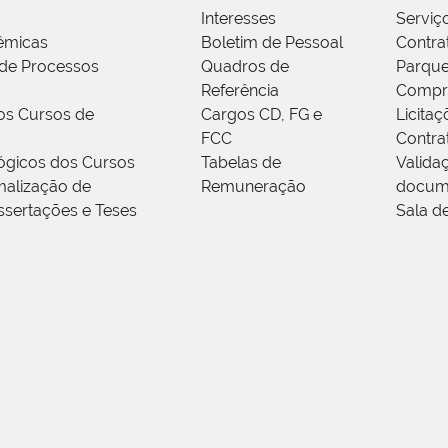
Interesses
Serviç
êmicas
Boletim de Pessoal
Contra
de Processos
Quadros de
Parque
Referência
Compr
os Cursos de
Cargos CD, FG e
Licitaç
FCC
Contra
ógicos dos Cursos
Tabelas de
Valida
alização de
Remuneração
docum
ssertações e Teses
Sala d