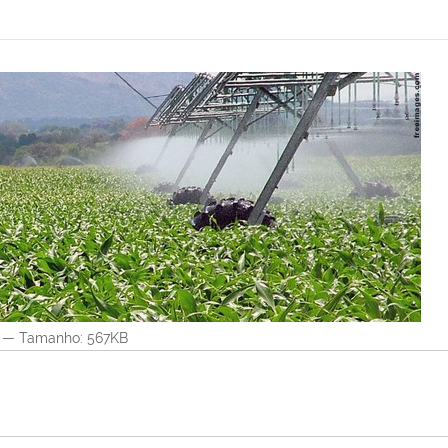
—
Tamanho
: 567KB