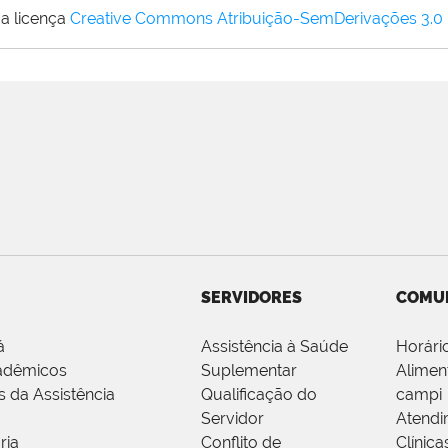
a licença
Creative Commons Atribuição-SemDerivações 3.0
SERVIDORES
COMU
á
Assistência à Saúde
Horári
adêmicos
Suplementar
Alimen
s da Assistência
Qualificação do
campi
Servidor
Atendi
ria
Conflito de
Clínica