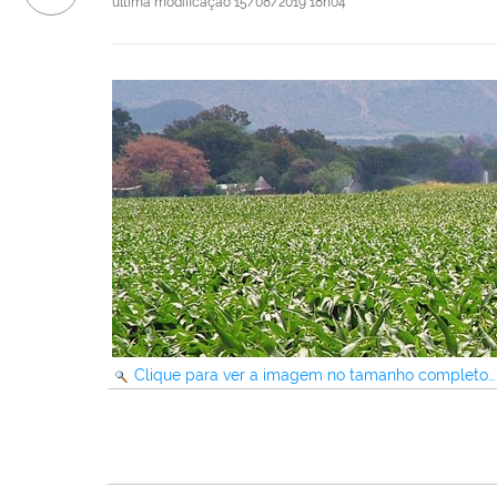
última modificação
15/08/2019 18h04
Clique para ver a imagem no tamanho completo…