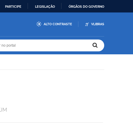
PARTICIPE
LEGISLAÇÃO
ÓRGÃOS DO GOVERNO
ALTO CONTRASTE
VLIBRAS
r no portal
r no portal
VJM