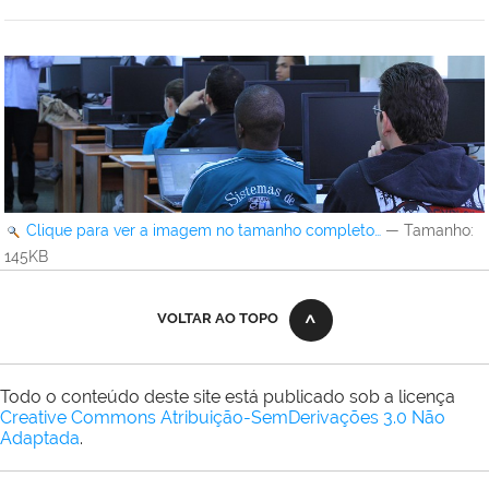
Clique para ver a imagem no tamanho completo…
—
Tamanho
:
145KB
VOLTAR AO TOPO
Todo o conteúdo deste site está publicado sob a licença
Creative Commons Atribuição-SemDerivações 3.0 Não
Adaptada
.