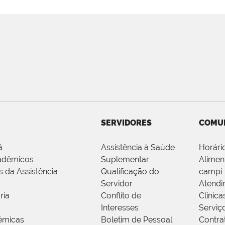
SERVIDORES
COMU
á
Assistência à Saúde
Horári
adêmicos
Suplementar
Alimen
s da Assistência
Qualificação do
campi
Servidor
Atendi
ria
Conflito de
Clínica
Interesses
Serviç
êmicas
Boletim de Pessoal
Contra