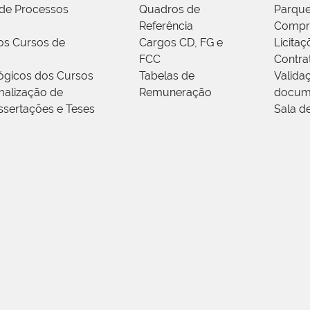
de Processos
Quadros de
Parque
Referência
Compr
os Cursos de
Cargos CD, FG e
Licitaç
FCC
Contra
ógicos dos Cursos
Tabelas de
Valida
alização de
Remuneração
docum
ssertações e Teses
Sala d