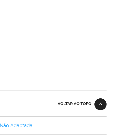
VOLTAR AO TOPO
 Não Adaptada
.