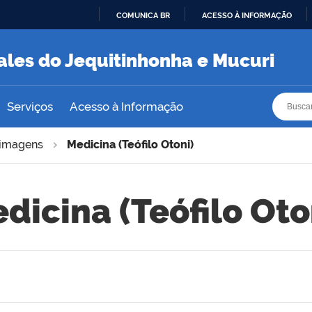
COMUNICA BR
ACESSO À INFORMAÇÃO
IR
PARA
ales do Jequitinhonha e Mucuri
O
CONTEÚDO
Busca
Busca
Serviços
Acesso à Informação
imagens
Medicina (Teófilo Otoni)
dicina (Teófilo Oto