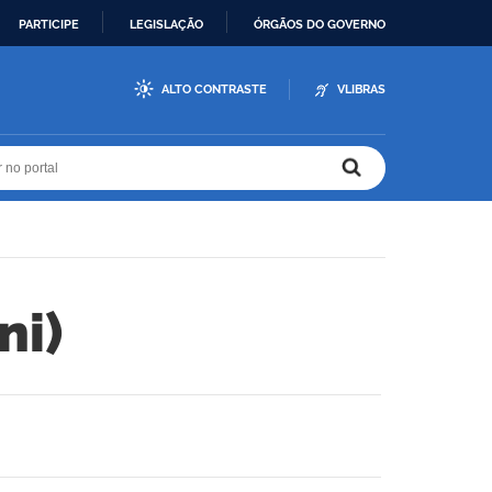
PARTICIPE
LEGISLAÇÃO
ÓRGÃOS DO GOVERNO
ALTO CONTRASTE
VLIBRAS
r no portal
r no portal
ni)