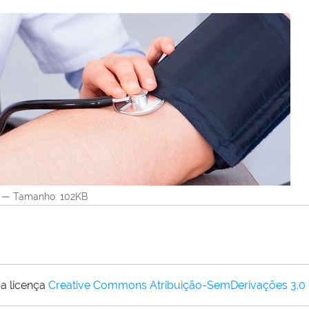
—
Tamanho
: 102KB
a licença
Creative Commons Atribuição-SemDerivações 3.0