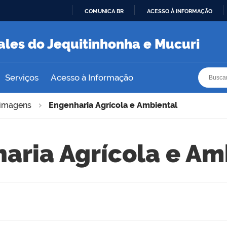
COMUNICA BR
ACESSO À INFORMAÇÃO
IR
PARA
ales do Jequitinhonha e Mucuri
O
CONTEÚDO
Busca
Busca
Serviços
Acesso à Informação
imagens
Engenharia Agrícola e Ambiental
aria Agrícola e Am