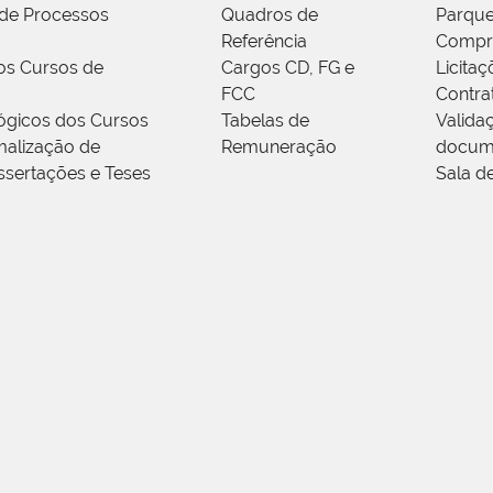
de Processos
Quadros de
Parque
Referência
Compr
os Cursos de
Cargos CD, FG e
Licitaç
FCC
Contra
ógicos dos Cursos
Tabelas de
Valida
alização de
Remuneração
docum
ssertações e Teses
Sala d