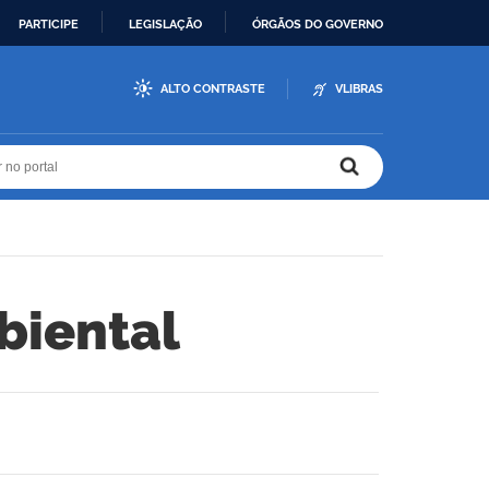
PARTICIPE
LEGISLAÇÃO
ÓRGÃOS DO GOVERNO
ALTO CONTRASTE
VLIBRAS
r no portal
r no portal
biental