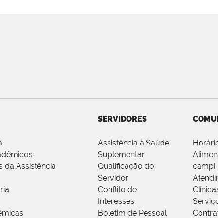
SERVIDORES
COMU
á
Assistência à Saúde
Horári
adêmicos
Suplementar
Alimen
s da Assistência
Qualificação do
campi
Servidor
Atendi
ria
Conflito de
Clínica
Interesses
Serviç
êmicas
Boletim de Pessoal
Contra