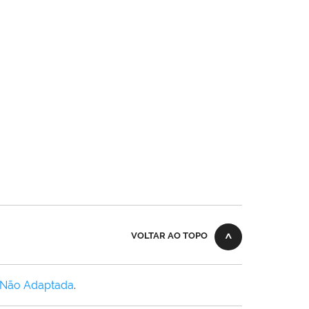
VOLTAR AO TOPO
 Não Adaptada
.