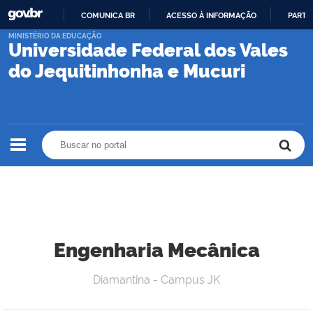
COMUNICA BR
ACESSO À INFORMAÇÃO
PARTI
IR
MINISTÉRIO DA EDUCAÇÃO
Universidade Federal dos Vales
PARA
O
do Jequitinhonha e Mucuri
CONTEÚDO
Buscar no portal
Buscar no portal
Engenharia Mecânica
Diamantina - Campus JK