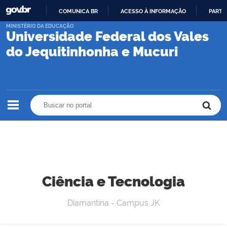
COMUNICA BR
ACESSO À INFORMAÇÃO
PARTI
IR
MINISTÉRIO DA EDUCAÇÃO
Universidade Federal dos Vales
PARA
O
do Jequitinhonha e Mucuri
CONTEÚDO
Buscar no portal
Buscar no portal
Ciência e Tecnologia
Diamantina - Campus JK