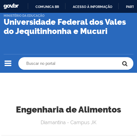
COMUNICA BR
ACESSO À INFORMAÇÃO
PARTI
IR
MINISTÉRIO DA EDUCAÇÃO
Universidade Federal dos Vales
PARA
O
do Jequitinhonha e Mucuri
CONTEÚDO
Buscar no portal
Buscar no portal
Engenharia de Alimentos
Diamantina - Campus JK