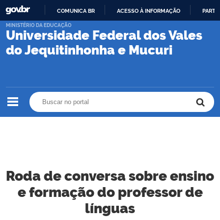
COMUNICA BR
ACESSO À INFORMAÇÃO
PARTI
IR
MINISTÉRIO DA EDUCAÇÃO
Universidade Federal dos Vales
PARA
O
do Jequitinhonha e Mucuri
CONTEÚDO
Buscar no portal
Buscar no portal
Roda de conversa sobre ensino
e formação do professor de
línguas