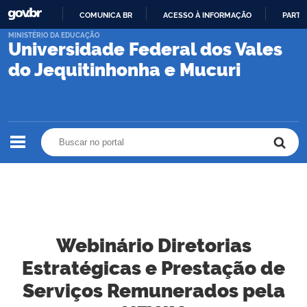
COMUNICA BR
ACESSO À INFORMAÇÃO
PARTI
IR
MINISTÉRIO DA EDUCAÇÃO
Universidade Federal dos Vales
PARA
O
do Jequitinhonha e Mucuri
CONTEÚDO
Buscar no portal
Buscar no portal
Webinário Diretorias
Estratégicas e Prestação de
Serviços Remunerados pela