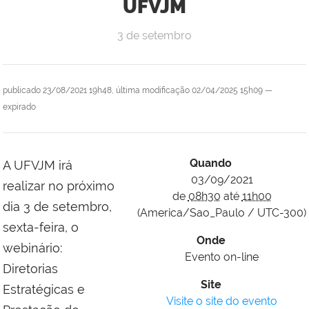
UFVJM
3 de setembro
publicado
23/08/2021 19h48,
última modificação
02/04/2025 15h09
—
expirado
Quando
A UFVJM irá
03/09/2021
realizar no próximo
de
08h30
até
11h00
dia 3 de setembro,
(America/Sao_Paulo / UTC-300)
sexta-feira, o
Onde
webinário:
Evento on-line
Diretorias
Site
Estratégicas e
Visite o site do evento