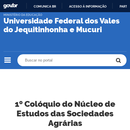
COMUNICA BR
ACESSO À INFORMAÇÃO
PARTI
IR
MINISTÉRIO DA EDUCAÇÃO
Universidade Federal dos Vales
PARA
O
do Jequitinhonha e Mucuri
CONTEÚDO
Buscar no portal
Buscar no portal
1º Colóquio do Núcleo de
Estudos das Sociedades
Agrárias