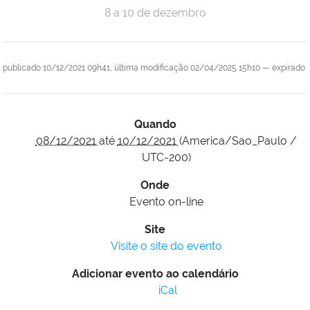
8 a 10 de dezembro
publicado
10/12/2021 09h41,
última modificação
02/04/2025 15h10
—
expirado
Quando
08/12/2021
até
10/12/2021
(America/Sao_Paulo /
UTC-200)
Onde
Evento on-line
Site
Visite o site do evento
Adicionar evento ao calendário
iCal