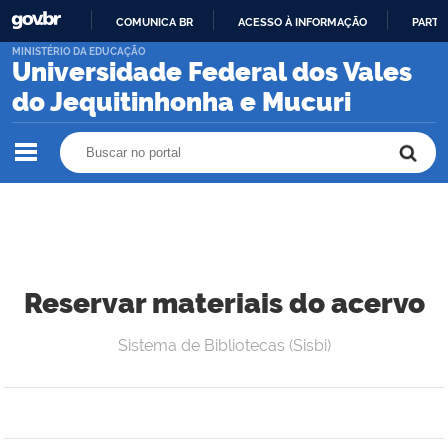
COMUNICA BR
ACESSO À INFORMAÇÃO
PARTI
IR
MINISTÉRIO DA EDUCAÇÃO
Universidade Federal dos Vales
PARA
O
do Jequitinhonha e Mucuri
CONTEÚDO
Buscar no portal
Buscar no portal
Reservar materiais do acervo
Sistema de Bibliotecas (Sisbi)