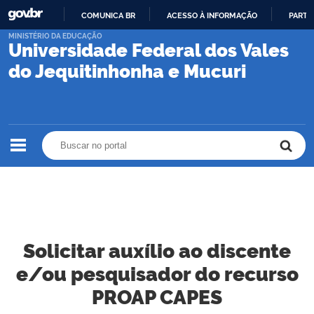
COMUNICA BR
ACESSO À INFORMAÇÃO
PARTI
IR
MINISTÉRIO DA EDUCAÇÃO
Universidade Federal dos Vales
PARA
O
do Jequitinhonha e Mucuri
CONTEÚDO
Buscar no portal
Buscar no portal
Solicitar auxílio ao discente
e/ou pesquisador do recurso
PROAP CAPES