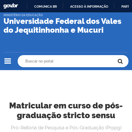
COMUNICA BR
ACESSO À INFORMAÇÃO
PARTI
IR
MINISTÉRIO DA EDUCAÇÃO
Universidade Federal dos Vales
PARA
O
do Jequitinhonha e Mucuri
CONTEÚDO
Buscar no portal
Buscar no portal
Matricular em curso de pós-
graduação stricto sensu
Pró-Reitoria de Pesquisa e Pós-Graduação (Prppg)