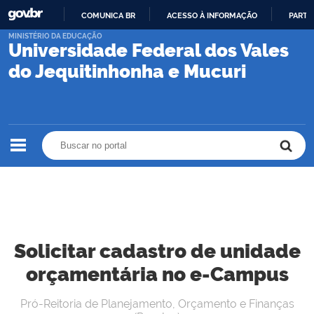
COMUNICA BR
ACESSO À INFORMAÇÃO
PARTI
IR
MINISTÉRIO DA EDUCAÇÃO
Universidade Federal dos Vales
PARA
O
do Jequitinhonha e Mucuri
CONTEÚDO
Buscar no portal
Buscar no portal
Solicitar cadastro de unidade
orçamentária no e-Campus
Pró-Reitoria de Planejamento, Orçamento e Finanças