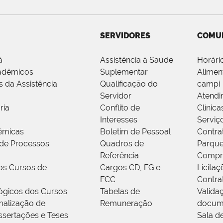
SERVIDORES
COMU
á
Assistência à Saúde
Horári
adêmicos
Suplementar
Alimen
s da Assistência
Qualificação do
campi
Servidor
Atendi
ria
Conflito de
Clínica
Interesses
Serviç
êmicas
Boletim de Pessoal
Contra
de Processos
Quadros de
Parque
Referência
Compr
os Cursos de
Cargos CD, FG e
Licitaç
FCC
Contra
ógicos dos Cursos
Tabelas de
Valida
alização de
Remuneração
docum
ssertações e Teses
Sala d