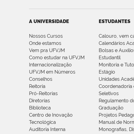
A UNIVERSIDADE
ESTUDANTES
Nossos Cursos
Calouro, vem c
Onde estamos
Calendários Ac
Vem pra UFVJM
Bolsas e Auxílio
Como estudar na UFVJM
Estudantil
Internacionalização
Monitoria e Tuto
UFVJM em Números
Estágio
Conselhos
Unidades Acad
Reitoria
Coordenadoria 
Pró-Reitorias
Seletivos
Diretorias
Regulamento d
Biblioteca
Graduação
Centro de Inovação
Projetos Pedag
Tecnológica
Manual de Norm
Auditoria Interna
Monografias, Di