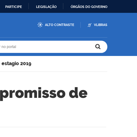
PARTICIPE
LEGISLAÇÃO
ÓRGÃOS DO GOVERNO
ALTO CONTRASTE
VLIBRAS
r no portal
r no portal
 estagio 2019
mpromisso de