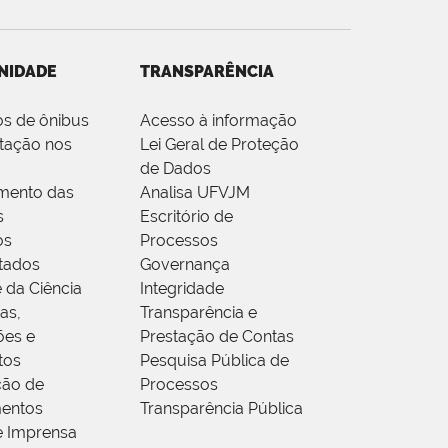
NIDADE
TRANSPARÊNCIA
os de ônibus
Acesso à informação
tação nos
Lei Geral de Proteção
de Dados
mento das
Analisa UFVJM
s
Escritório de
os
Processos
tados
Governança
 da Ciência
Integridade
as,
Transparência e
ões e
Prestação de Contas
tos
Pesquisa Pública de
ção de
Processos
entos
Transparência Pública
e Imprensa