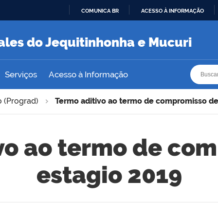
COMUNICA BR
ACESSO À INFORMAÇÃO
IR
PARA
ales do Jequitinhonha e Mucuri
O
CONTEÚDO
Busca
Busca
Serviços
Acesso à Informação
 (Prograd)
Termo aditivo ao termo de compromisso de
vo ao termo de co
estagio 2019