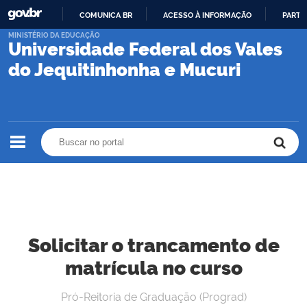
COMUNICA BR
ACESSO À INFORMAÇÃO
PARTI
IR
MINISTÉRIO DA EDUCAÇÃO
Universidade Federal dos Vales
PARA
O
do Jequitinhonha e Mucuri
CONTEÚDO
Buscar no portal
Buscar no portal
Solicitar o trancamento de
matrícula no curso
Pró-Reitoria de Graduação (Prograd)