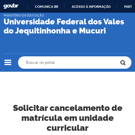
COMUNICA BR
ACESSO À INFORMAÇÃO
PARTI
IR
MINISTÉRIO DA EDUCAÇÃO
Universidade Federal dos Vales
PARA
O
do Jequitinhonha e Mucuri
CONTEÚDO
Buscar no portal
Buscar no portal
Solicitar cancelamento de
matrícula em unidade
curricular