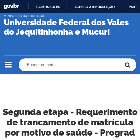
COMUNICA BR
ACESSO À INFORMAÇÃO
PARTI
IR
MINISTÉRIO DA EDUCAÇÃO
Universidade Federal dos Vales
PARA
O
do Jequitinhonha e Mucuri
CONTEÚDO
Buscar no portal
Buscar no portal
Segunda etapa - Requerimento
de trancamento de matrícula
por motivo de saúde - Prograd