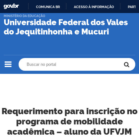
COMUNICA BR
ACESSO À INFORMAÇÃO
PARTI
IR
MINISTÉRIO DA EDUCAÇÃO
Universidade Federal dos Vales
PARA
O
do Jequitinhonha e Mucuri
CONTEÚDO
Buscar no portal
Buscar no portal
Requerimento para inscrição no
programa de mobilidade
acadêmica – aluno da UFVJM