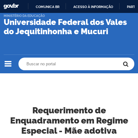
COMUNICA BR
ACESSO À INFORMAÇÃO
PARTI
IR
MINISTÉRIO DA EDUCAÇÃO
Universidade Federal dos Vales
PARA
O
do Jequitinhonha e Mucuri
CONTEÚDO
Buscar no portal
Buscar no portal
Requerimento de
Enquadramento em Regime
Especial - Mãe adotiva