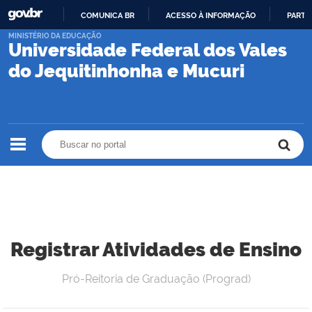
COMUNICA BR
ACESSO À INFORMAÇÃO
PARTI
IR
MINISTÉRIO DA EDUCAÇÃO
Universidade Federal dos Vales
PARA
O
do Jequitinhonha e Mucuri
CONTEÚDO
Buscar no portal
Buscar no portal
Registrar Atividades de Ensino
Pró-Reitoria de Graduação (Prograd)