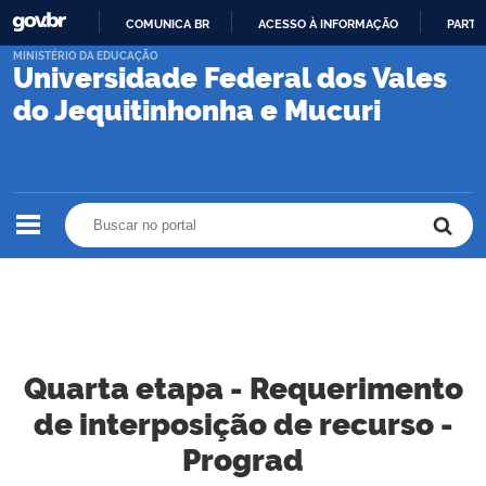
COMUNICA BR
ACESSO À INFORMAÇÃO
PARTI
IR
MINISTÉRIO DA EDUCAÇÃO
Universidade Federal dos Vales
PARA
O
do Jequitinhonha e Mucuri
CONTEÚDO
Buscar no portal
Buscar no portal
Quarta etapa - Requerimento
de interposição de recurso -
Prograd