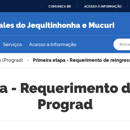
COMUNICA BR
ACESSO À INFORMAÇÃO
IR
PARA
ales do Jequitinhonha e Mucuri
O
CONTEÚDO
Busca
Busca
Serviços
Acesso à Informação
 (Prograd)
Primeira etapa - Requerimento de reingres
a - Requerimento d
Prograd