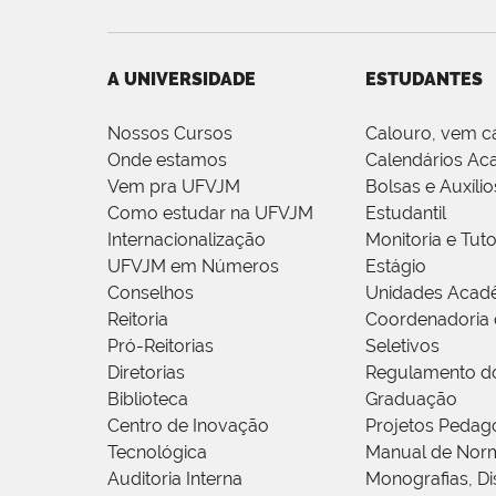
A UNIVERSIDADE
ESTUDANTES
Nossos Cursos
Calouro, vem c
Onde estamos
Calendários Ac
Vem pra UFVJM
Bolsas e Auxílio
Como estudar na UFVJM
Estudantil
Internacionalização
Monitoria e Tuto
UFVJM em Números
Estágio
Conselhos
Unidades Acad
Reitoria
Coordenadoria 
Pró-Reitorias
Seletivos
Diretorias
Regulamento d
Biblioteca
Graduação
Centro de Inovação
Projetos Pedag
Tecnológica
Manual de Norm
Auditoria Interna
Monografias, Di