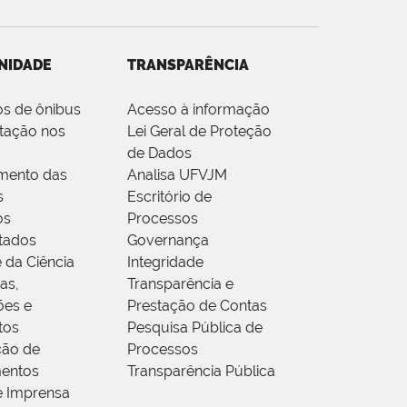
NIDADE
TRANSPARÊNCIA
os de ônibus
Acesso à informação
tação nos
Lei Geral de Proteção
de Dados
mento das
Analisa UFVJM
s
Escritório de
os
Processos
tados
Governança
 da Ciência
Integridade
as,
Transparência e
ões e
Prestação de Contas
tos
Pesquisa Pública de
ção de
Processos
entos
Transparência Pública
e Imprensa