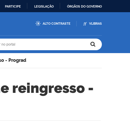
PARTICIPE
LEGISLAÇÃO
ÓRGÃOS DO GOVERNO
ALTO CONTRASTE
VLIBRAS
r no portal
r no portal
so - Prograd
e reingresso -