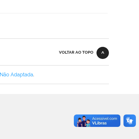
VOLTAR AO TOPO
 Não Adaptada
.