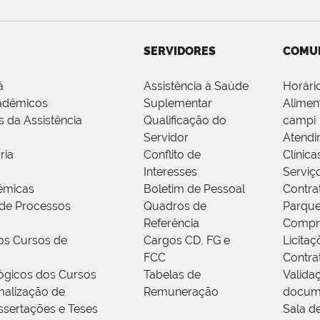
SERVIDORES
COMU
á
Assistência à Saúde
Horári
adêmicos
Suplementar
Alimen
s da Assistência
Qualificação do
campi
Servidor
Atendi
ria
Conflito de
Clínica
Interesses
Serviç
êmicas
Boletim de Pessoal
Contra
de Processos
Quadros de
Parque
Referência
Compr
os Cursos de
Cargos CD, FG e
Licitaç
FCC
Contra
ógicos dos Cursos
Tabelas de
Valida
alização de
Remuneração
docum
ssertações e Teses
Sala d