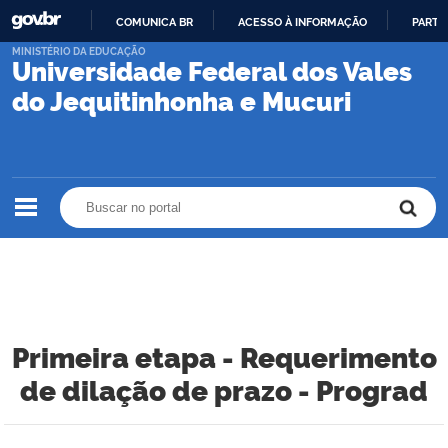
COMUNICA BR
ACESSO À INFORMAÇÃO
PARTI
IR
MINISTÉRIO DA EDUCAÇÃO
Universidade Federal dos Vales
PARA
O
do Jequitinhonha e Mucuri
CONTEÚDO
Buscar no portal
Buscar no portal
Primeira etapa - Requerimento
de dilação de prazo - Prograd