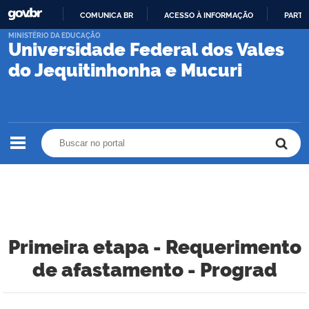
COMUNICA BR
ACESSO À INFORMAÇÃO
PARTI
IR
MINISTÉRIO DA EDUCAÇÃO
Universidade Federal dos Vales
PARA
O
do Jequitinhonha e Mucuri
CONTEÚDO
Buscar no portal
Buscar no portal
Primeira etapa - Requerimento
de afastamento - Prograd