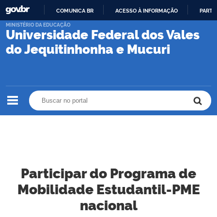
COMUNICA BR
ACESSO À INFORMAÇÃO
PARTI
IR
MINISTÉRIO DA EDUCAÇÃO
Universidade Federal dos Vales
PARA
O
do Jequitinhonha e Mucuri
CONTEÚDO
Buscar no portal
Buscar no portal
Participar do Programa de
Mobilidade Estudantil-PME
nacional