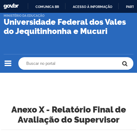
COMUNICA BR
ACESSO À INFORMAÇÃO
PARTI
IR
MINISTÉRIO DA EDUCAÇÃO
Universidade Federal dos Vales
PARA
O
do Jequitinhonha e Mucuri
CONTEÚDO
Buscar no portal
Buscar no portal
Anexo X - Relatório Final de
Avaliação do Supervisor