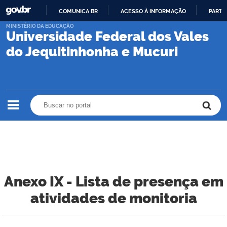
COMUNICA BR
ACESSO À INFORMAÇÃO
PARTI
IR
MINISTÉRIO DA EDUCAÇÃO
Universidade Federal dos Vales
PARA
O
do Jequitinhonha e Mucuri
CONTEÚDO
Buscar no portal
Buscar no portal
Anexo IX - Lista de presença em
atividades de monitoria