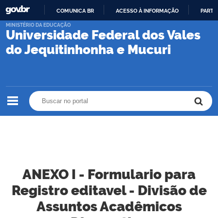
COMUNICA BR
ACESSO À INFORMAÇÃO
PARTI
IR
MINISTÉRIO DA EDUCAÇÃO
Universidade Federal dos Vales
PARA
O
do Jequitinhonha e Mucuri
CONTEÚDO
Buscar no portal
Buscar no portal
ANEXO I - Formulario para
Registro editavel - Divisão de
Assuntos Acadêmicos