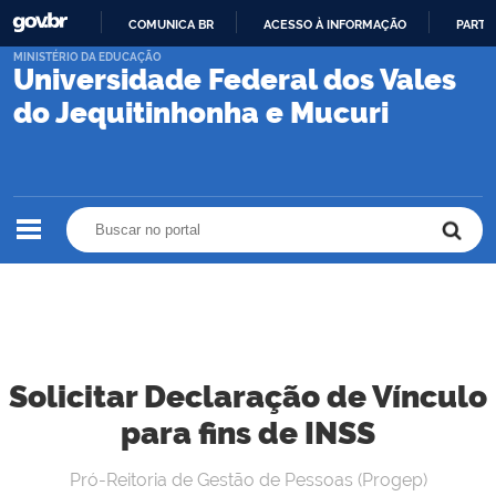
COMUNICA BR
ACESSO À INFORMAÇÃO
PARTI
IR
MINISTÉRIO DA EDUCAÇÃO
Universidade Federal dos Vales
PARA
O
do Jequitinhonha e Mucuri
CONTEÚDO
Buscar no portal
Buscar no portal
Solicitar Declaração de Vínculo
para fins de INSS
Pró-Reitoria de Gestão de Pessoas (Progep)