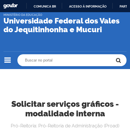
COMUNICA BR
ACESSO À INFORMAÇÃO
PARTI
IR
MINISTÉRIO DA EDUCAÇÃO
Universidade Federal dos Vales
PARA
O
do Jequitinhonha e Mucuri
CONTEÚDO
Buscar no portal
Buscar no portal
Solicitar serviços gráficos -
modalidade interna
Pró-Reitoria: Pró-Reitoria de Administração (Proad)