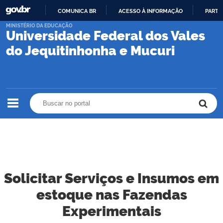
COMUNICA BR
ACESSO À INFORMAÇÃO
PARTI
IR
MINISTÉRIO DA EDUCAÇÃO
Universidade Federal dos Vales
PARA
O
do Jequitinhonha e Mucuri
CONTEÚDO
Buscar no portal
Buscar no portal
Solicitar Serviços e Insumos em
estoque nas Fazendas
Experimentais