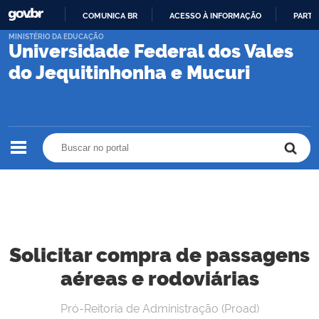
COMUNICA BR
ACESSO À INFORMAÇÃO
PARTI
IR
MINISTÉRIO DA EDUCAÇÃO
Universidade Federal dos Vales
PARA
O
do Jequitinhonha e Mucuri
CONTEÚDO
Buscar no portal
Buscar no portal
Solicitar compra de passagens
aéreas e rodoviárias
Pró-Reitoria de Administração (Proad)