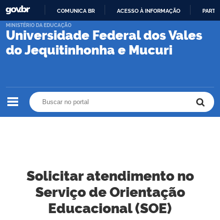
COMUNICA BR
ACESSO À INFORMAÇÃO
PARTI
IR
MINISTÉRIO DA EDUCAÇÃO
Universidade Federal dos Vales
PARA
O
do Jequitinhonha e Mucuri
CONTEÚDO
Buscar no portal
Buscar no portal
Solicitar atendimento no
Serviço de Orientação
Educacional (SOE)