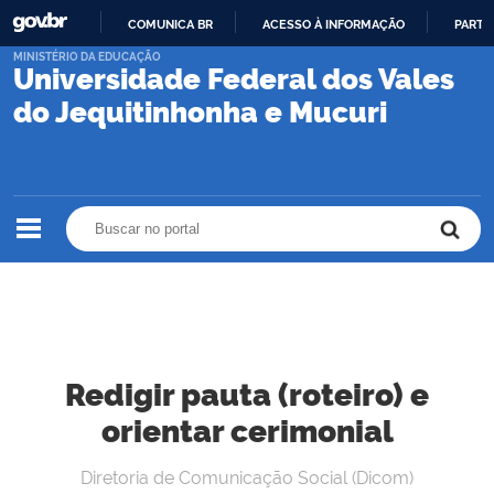
COMUNICA BR
ACESSO À INFORMAÇÃO
PARTI
IR
MINISTÉRIO DA EDUCAÇÃO
Universidade Federal dos Vales
PARA
O
do Jequitinhonha e Mucuri
CONTEÚDO
Buscar no portal
Buscar no portal
Redigir pauta (roteiro) e
orientar cerimonial
Diretoria de Comunicação Social (Dicom)