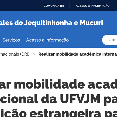
COMUNICA BR
ACESSO À INFORMAÇÃO
IR
PARA
ales do Jequitinhonha e Mucuri
O
CONTEÚDO
Busca
Busca
Serviços
Acesso à Informação
rnacionais (DRI)
Realizar mobilidade acadêmica interna
zar mobilidade aca
acional da UFVJM p
uição estrangeira p