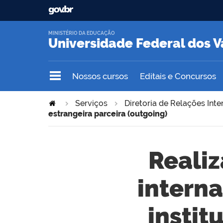
MINISTÉRIO DA EDUCAÇÃO
Universidade Federal dos V
Nossos cursos
Editais e Concursos
Serviços
Diretoria de Relações Inte
estrangeira parceira (outgoing)
Reali
intern
instit