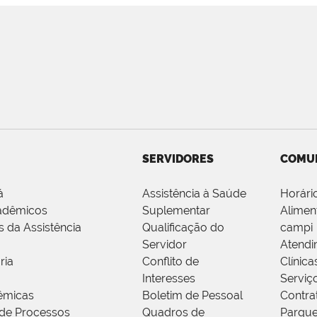
SERVIDORES
COMU
á
Assistência à Saúde
Horári
adêmicos
Suplementar
Alimen
s da Assistência
Qualificação do
campi
Servidor
Atendi
ria
Conflito de
Clínica
Interesses
Serviç
êmicas
Boletim de Pessoal
Contra
de Processos
Quadros de
Parque