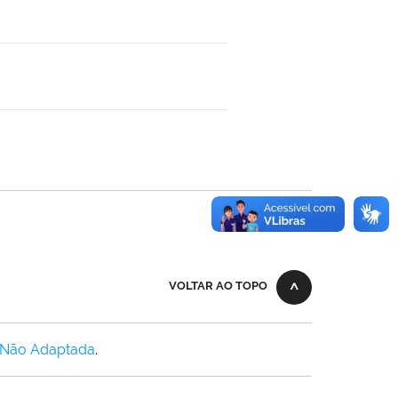
VOLTAR AO TOPO
 Não Adaptada
.