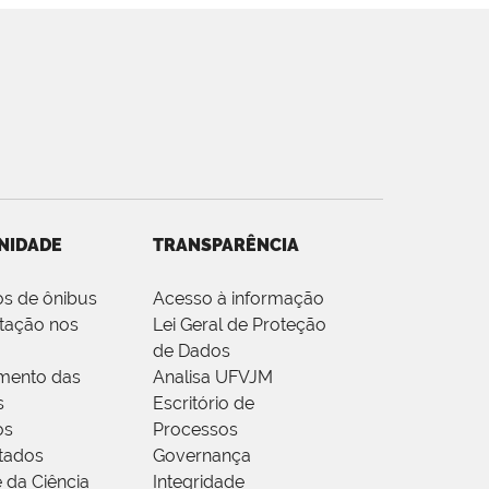
NIDADE
TRANSPARÊNCIA
os de ônibus
Acesso à informação
tação nos
Lei Geral de Proteção
de Dados
mento das
Analisa UFVJM
s
Escritório de
os
Processos
tados
Governança
 da Ciência
Integridade