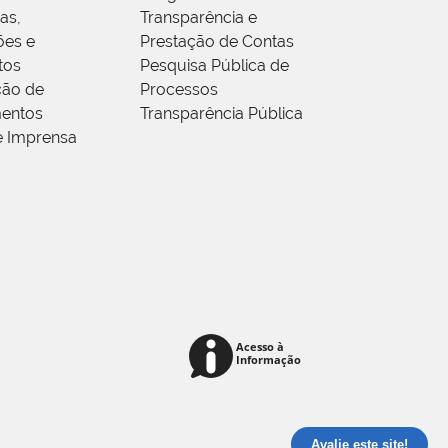
as,
Transparência e
ões e
Prestação de Contas
tos
Pesquisa Pública de
ção de
Processos
entos
Transparência Pública
e Imprensa
Avalie este site!