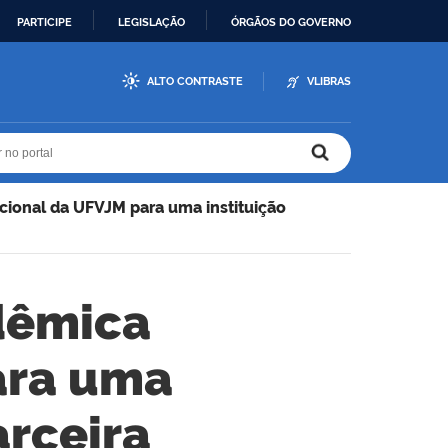
PARTICIPE
LEGISLAÇÃO
ÓRGÃOS DO GOVERNO
ALTO CONTRASTE
VLIBRAS
r no portal
r no portal
cional da UFVJM para uma instituição
dêmica
ara uma
arceira