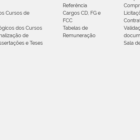
Referência
Compr
os Cursos de
Cargos CD, FG e
Licitaç
FCC
Contra
ógicos dos Cursos
Tabelas de
Valida
alização de
Remuneração
docum
ssertações e Teses
Sala d