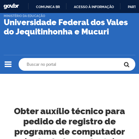
COMUNICA BR
ACESSO À INFORMAÇÃO
PARTI
IR
MINISTÉRIO DA EDUCAÇÃO
Universidade Federal dos Vales
PARA
O
do Jequitinhonha e Mucuri
CONTEÚDO
Buscar no portal
Buscar no portal
Obter auxílio técnico para
pedido de registro de
programa de computador