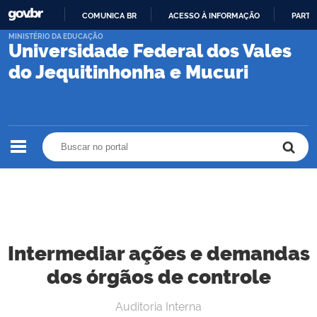
COMUNICA BR
ACESSO À INFORMAÇÃO
PARTI
IR
MINISTÉRIO DA EDUCAÇÃO
Universidade Federal dos Vales
PARA
O
do Jequitinhonha e Mucuri
CONTEÚDO
Buscar no portal
Buscar no portal
Intermediar ações e demandas
dos órgãos de controle
Auditoria Interna