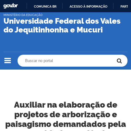
COMUNICA BR
ACESSO À INFORMAÇÃO
PARTI
IR
MINISTÉRIO DA EDUCAÇÃO
Universidade Federal dos Vales
PARA
O
do Jequitinhonha e Mucuri
CONTEÚDO
Buscar no portal
Buscar no portal
Auxiliar na elaboração de
projetos de arborização e
paisagismo demandados pela