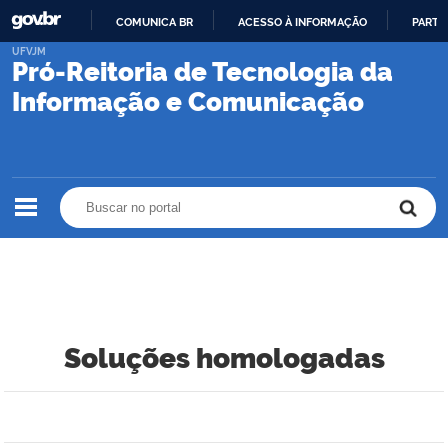
COMUNICA BR
ACESSO À INFORMAÇÃO
PARTI
IR
UFVJM
Pró-Reitoria de Tecnologia da
PARA
O
Informação e Comunicação
CONTEÚDO
Buscar no portal
Buscar no portal
Soluções homologadas