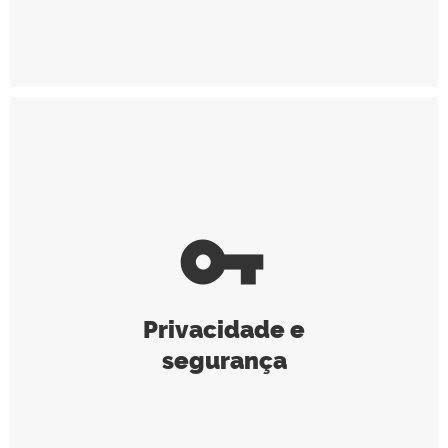
vpn_key
Privacidade e
segurança