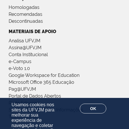
Homologadas
Recomendadas
Descontinuadas
MATERIAIS DE APOIO
Analisa UFVJM
Assina@UFVJM
Conta Institucional
e-Campus
e-Voto 1.0
Google Workspace for Education
Microsoft Office 365 Educação
Pag@UFVJM
Portal de Dados Abertos
Rede Eduroam
Usamos cookies nos
OK
Sistema Eletrônico de Informações
sites da UFVJM para
melhorar sua
Telefonia VoIP
experiência de
navegação e coletar