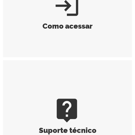
login
Como acessar
live_help
Suporte técnico