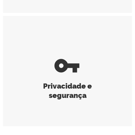
vpn_key
Privacidade e
segurança