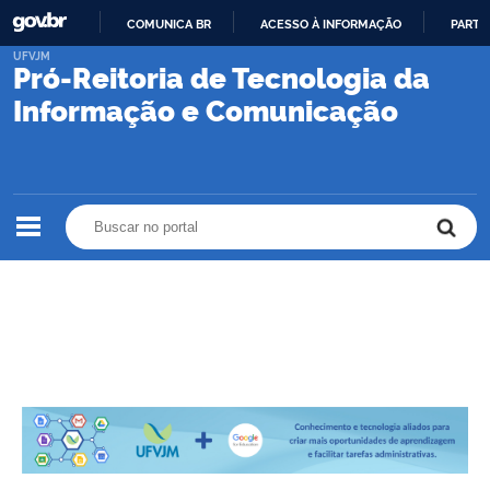
COMUNICA BR
ACESSO À INFORMAÇÃO
PARTI
IR
UFVJM
Pró-Reitoria de Tecnologia da
PARA
O
Informação e Comunicação
CONTEÚDO
Buscar no portal
Buscar no portal