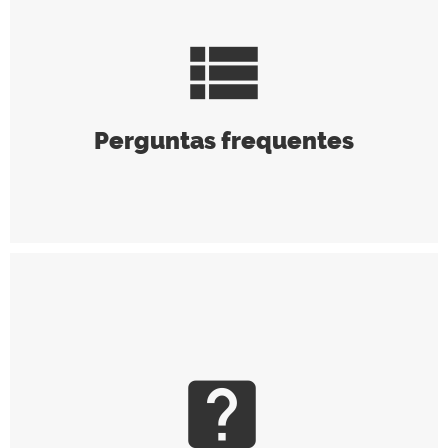
view_list
Perguntas frequentes
live_help