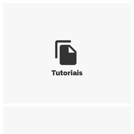
file_copy
Tutoriais