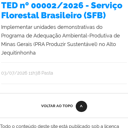
Costa
TED nº 00002/2026 - Serviço
Bruce
Florestal Brasileiro (SFB)
Implementar unidades demonstrativas do
Programa de Adequação Ambiental-Produtiva de
Minas Gerais (PRA Produzir Sustentável) no Alto
Jequitinhonha
por
publicado
03/07/2026
11h38
Pasta
Emilene
Mistica
Costa
Bruce
VOLTAR AO TOPO
Todo o conteúdo deste site está publicado sob a licença