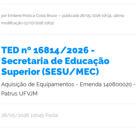
por
Emilene Mistica Costa Bruce
—
publicado
28/05/2026 10h34,
última
modificação
03/07/2026 10h22
TED nº 16814/2026 -
Secretaria de Educação
Superior (SESU/MEC)
Aquisição de Equipamentos - Emenda 140800020 -
Patrus UFVJM
por
publicado
28/05/2026
10h45
Pasta
Emilene
Mistica
Costa