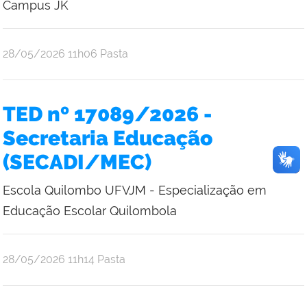
Campus JK
por
publicado
28/05/2026
11h06
Pasta
Emilene
Mistica
Costa
TED nº 17089/2026 -
Bruce
Secretaria Educação
(SECADI/MEC)
Escola Quilombo UFVJM - Especialização em
Educação Escolar Quilombola
por
publicado
28/05/2026
11h14
Pasta
Emilene
Mistica