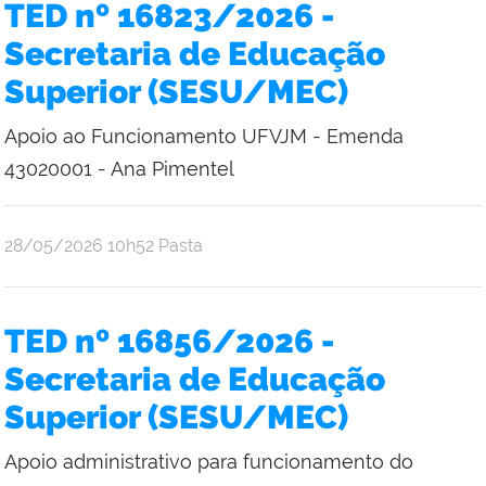
TED nº 16823/2026 -
Bruce
Secretaria de Educação
Superior (SESU/MEC)
Apoio ao Funcionamento UFVJM - Emenda
43020001 - Ana Pimentel
por
publicado
28/05/2026
10h52
Pasta
Emilene
Mistica
Costa
TED nº 16856/2026 -
Bruce
Secretaria de Educação
Superior (SESU/MEC)
Apoio administrativo para funcionamento do