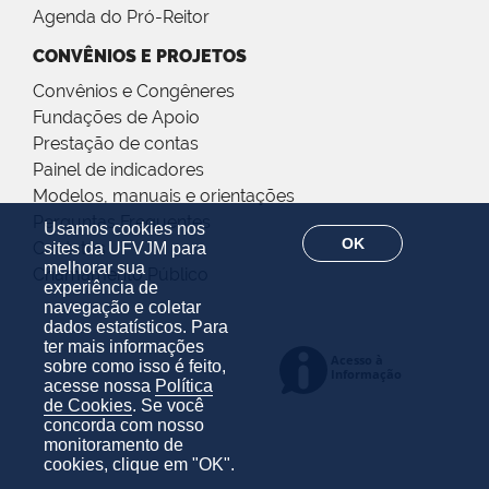
Agenda do Pró-Reitor
CONVÊNIOS E PROJETOS
Convênios e Congêneres
Fundações de Apoio
Prestação de contas
Painel de indicadores
Modelos, manuais e orientações
Perguntas Frequentes
Usamos cookies nos
OK
Contatos
sites da UFVJM para
melhorar sua
Chamamento Público
experiência de
navegação e coletar
dados estatísticos. Para
ter mais informações
sobre como isso é feito,
acesse nossa
Política
de Cookies
. Se você
concorda com nosso
monitoramento de
cookies, clique em "OK".