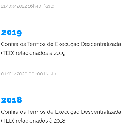
por
publicado
21/03/2022
16h40
Pasta
portal
2019
Confira os Termos de Execução Descentralizada
(TED) relacionados à 2019
por
publicado
01/01/2020
00h00
Pasta
portal
2018
Confira os Termos de Execução Descentralizada
(TED) relacionados à 2018