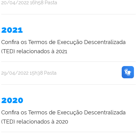
por
publicado
20/04/2022
16h58
Pasta
Emilene
Mistica
Costa
2021
Bruce
Confira os Termos de Execução Descentralizada
(TED) relacionados à 2021
por
publicado
29/04/2022
15h38
Pasta
Emilene
Mistica
Costa
2020
Bruce
Confira os Termos de Execução Descentralizada
(TED) relacionados à 2020