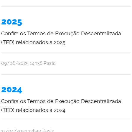
Emilene
Mistica
Costa
2025
Bruce
Confira os Termos de Execução Descentralizada
(TED) relacionados à 2025
por
publicado
09/06/2025
14h38
Pasta
Emilene
Mistica
Costa
2024
Bruce
Confira os Termos de Execução Descentralizada
(TED) relacionados à 2024
por
publicado
12/04/2024
13h40
Pasta