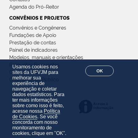
Agenda do Pró-Reitor
CONVÊNIOS E PROJETOS
Convênios e Congêneres
Fundações de Apoio
Prestação de contas
Painel de indicadores
Modelos, manuais e orientações
Perguntas Frequentes
Usamos cookies nos
OK
Contatos
sites da UFVJM para
melhorar sua
Chamamento Público
experiência de
navegação e coletar
dados estatísticos. Para
ter mais informações
sobre como isso é feito,
acesse nossa
Política
de Cookies
. Se você
concorda com nosso
monitoramento de
cookies, clique em "OK".