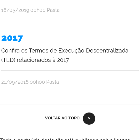
por
publicado
16/05/2019
00h00
Pasta
portal
2017
Confira os Termos de Execução Descentralizada
(TED) relacionados à 2017
por
publicado
21/09/2018
00h00
Pasta
portal
VOLTAR AO TOPO