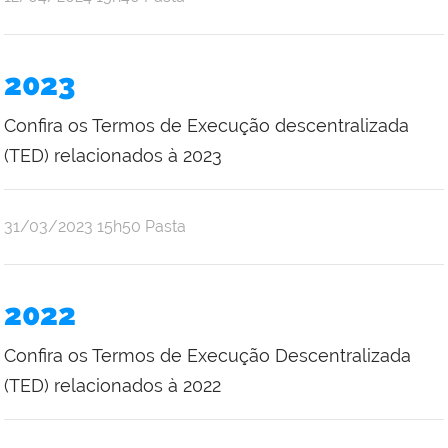
Emilene
Mistica
Costa
2023
Bruce
Confira os Termos de Execução descentralizada
(TED) relacionados à 2023
por
publicado
31/03/2023
15h50
Pasta
Emilene
Mistica
Costa
2022
Bruce
Confira os Termos de Execução Descentralizada
(TED) relacionados à 2022