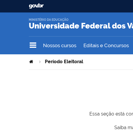
MINISTÉRIO DA EDUCAÇÃO
Universidade Federal dos V
Nossos cursos
Editais e Concursos
Período Eleitoral
Essa seção está com
Saiba ma