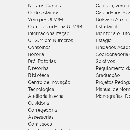
Nossos Cursos
Calouro, vem c
Onde estamos
Calendários Ac
Vem pra UFVJM
Bolsas e Auxílio
Como estudar na UFVJM
Estudantil
Internacionalização
Monitoria e Tuto
UFVJM em Números
Estágio
Conselhos
Unidades Acad
Reitoria
Coordenadoria 
Pró-Reitorias
Seletivos
Diretorias
Regulamento d
Biblioteca
Graduação
Centro de Inovação
Projetos Pedag
Tecnológica
Manual de Norm
Auditoria Interna
Monografias, Di
Ouvidoria
Corregedoria
Assessorias
Comissões