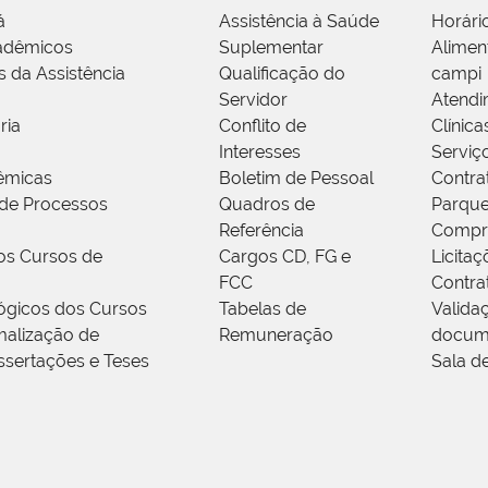
á
Assistência à Saúde
Horári
adêmicos
Suplementar
Alimen
s da Assistência
Qualificação do
campi
Servidor
Atendi
ria
Conflito de
Clínica
Interesses
Serviç
êmicas
Boletim de Pessoal
Contra
de Processos
Quadros de
Parque
Referência
Compr
os Cursos de
Cargos CD, FG e
Licitaç
FCC
Contra
ógicos dos Cursos
Tabelas de
Valida
alização de
Remuneração
docum
ssertações e Teses
Sala d