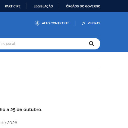
PARTICIPE
LEGISLAÇÃO
ÓRGÃOS DO GOVERNO
ALTO CONTRASTE
VLIBRAS
r no portal
r no portal
lho a 25 de outubro
.
 de 2026.