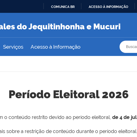
COMUNICA BR
ACESSO À INFORMAÇÃO
IR
PARA
ales do Jequitinhonha e Mucuri
O
CONTEÚDO
Busca
Busca
Serviços
Acesso à Informação
Período Eleitoral 2026
 o conteúdo restrito devido ao período eleitoral,
de 4 de ju
is sobre a restrição de conteúdo durante o período eleitoral