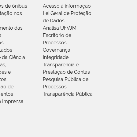
os de ônibus
Acesso à informação
tação nos
Lei Geral de Proteção
de Dados
mento das
Analisa UFVJM
s
Escritório de
os
Processos
tados
Governança
 da Ciência
Integridade
as,
Transparência e
ões e
Prestação de Contas
tos
Pesquisa Pública de
ção de
Processos
entos
Transparência Pública
e Imprensa