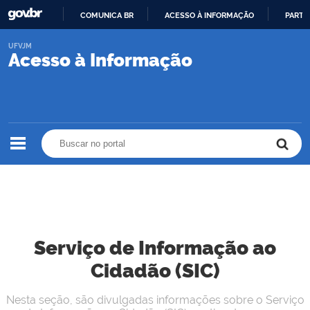
COMUNICA BR
ACESSO À INFORMAÇÃO
PARTI
IR
UFVJM
PARA
Acesso à Informação
O
CONTEÚDO
Buscar no portal
Buscar no portal
Serviço de Informação ao
Cidadão (SIC)
Nesta seção, são divulgadas informações sobre o Serviço