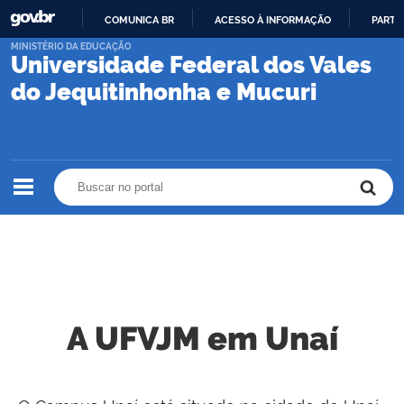
COMUNICA BR
ACESSO À INFORMAÇÃO
PARTI
IR
MINISTÉRIO DA EDUCAÇÃO
Universidade Federal dos Vales
PARA
O
do Jequitinhonha e Mucuri
CONTEÚDO
Buscar no portal
Buscar no portal
A UFVJM em Unaí