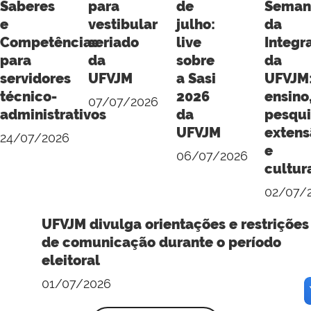
Saberes
para
de
Seman
e
vestibular
julho:
da
Competências
seriado
live
Integr
para
da
sobre
da
servidores
UFVJM
a Sasi
UFVJM
técnico-
2026
ensino
07/07/2026
administrativos
da
pesqui
UFVJM
extens
24/07/2026
e
06/07/2026
cultur
02/07/
UFVJM divulga orientações e restrições
de comunicação durante o período
eleitoral
01/07/2026