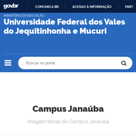
COMUNICA BR
ACESSO À INFORMAÇÃO
PARTI
IR
MINISTÉRIO DA EDUCAÇÃO
Universidade Federal dos Vales
PARA
O
do Jequitinhonha e Mucuri
CONTEÚDO
Buscar no portal
Buscar no portal
Campus Janaúba
Imagem térrea do Campus Janaúba