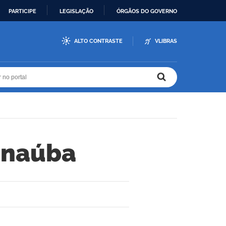
PARTICIPE
LEGISLAÇÃO
ÓRGÃOS DO GOVERNO
ALTO CONTRASTE
VLIBRAS
r no portal
r no portal
anaúba