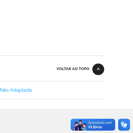
VOLTAR AO TOPO
 Não Adaptada
.