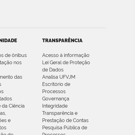
NIDADE
TRANSPARÊNCIA
os de ônibus
Acesso à informação
tação nos
Lei Geral de Proteção
de Dados
mento das
Analisa UFVJM
s
Escritório de
os
Processos
tados
Governança
 da Ciência
Integridade
as,
Transparência e
ões e
Prestação de Contas
tos
Pesquisa Pública de
ção de
Processos