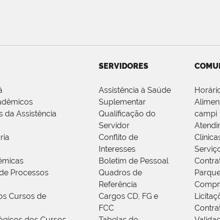
SERVIDORES
COMU
á
Assistência à Saúde
Horári
adêmicos
Suplementar
Alimen
s da Assistência
Qualificação do
campi
Servidor
Atendi
ria
Conflito de
Clínica
Interesses
Serviç
êmicas
Boletim de Pessoal
Contra
de Processos
Quadros de
Parque
Referência
Compr
os Cursos de
Cargos CD, FG e
Licitaç
FCC
Contra
ógicos dos Cursos
Tabelas de
Valida