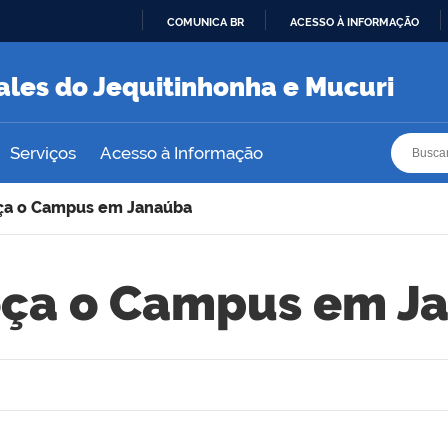
COMUNICA BR
ACESSO À INFORMAÇÃO
IR
PARA
ales do Jequitinhonha e Mucuri
O
CONTEÚDO
Busca
Busca
Serviços
Acesso à Informação
a o Campus em Janaúba
ça o Campus em J