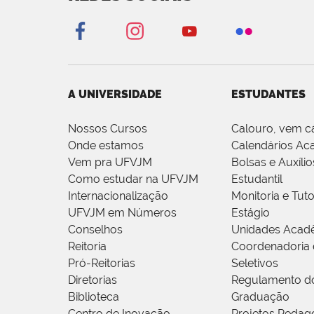
A UNIVERSIDADE
ESTUDANTES
Nossos Cursos
Calouro, vem c
Onde estamos
Calendários Ac
Vem pra UFVJM
Bolsas e Auxílio
Como estudar na UFVJM
Estudantil
Internacionalização
Monitoria e Tuto
UFVJM em Números
Estágio
Conselhos
Unidades Acad
Reitoria
Coordenadoria 
Pró-Reitorias
Seletivos
Diretorias
Regulamento d
Biblioteca
Graduação
Centro de Inovação
Projetos Pedag